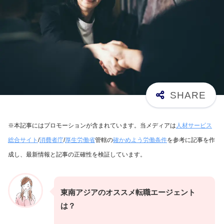
※本記事にはプロモーションが含まれています。当メディアは
人材サービス
総合サイト
/
消費者庁
/
厚生労働省
管轄の
確かめよう労働条件
を参考に記事を作
成し、最新情報と記事の正確性を検証しています。
東南アジアのオススメ転職エージェント
は？