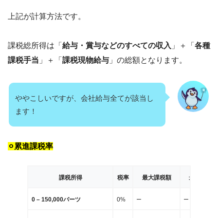
上記が計算方法です。
課税総所得は「
給与・賞与などのすべての収入
」＋「
各種
課税手当
」＋「
課税現物給与
」の総額となります。
ややこしいですが、会社給与全てが該当し
ます！
⚪︎累進課税率
課税所得
税率
最大課税額
最大累計税
–
–
0 – 150,000バーツ
0%