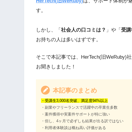
HerTech(旧WeRuby)
は、サポート体制が
す。
しかし、「
社会人の口コミは？
」や「
受講
お持ちの人は多いはずです。
そこで本記事では、HerTech(旧WeRu
お聞きしました！
本記事のまとめ
・受講生3,000名突破、満足度94%以上
・副業やフリーランスで活躍中の卒業生多数
・案件獲得や実案件サポートが特に強い
・但し、4ヶ月で必ずしも結果が出る訳ではない
・利用者体験談は概ね高い評価がある