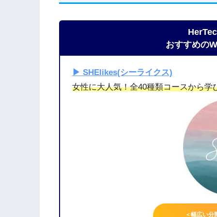
HerT
おすすめのW
▶︎ SHElikes(シーライクス)
女性に大人気！全40種類コースから学
＜幅広い分