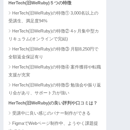
HerTech(旧WeRuby)５つの特徴
HerTech(旧WeRuby)の特徴① 3,000名以上の
受講生、満足度94%
HerTech(旧WeRuby)の特徴② 4ヶ月集中型カ
リキュラム(オンラインで完結)
HerTech(旧WeRuby)の特徴③ 月額8,250円で
全額返金保証有り
HerTech(旧WeRuby)の特徴④ 案件獲得や転職
支援が充実
HerTech(旧WeRuby)の特徴⑤ 勉強会や振り返
り会があり、サポート力が強い
HerTech(旧WeRuby)の良い評判や口コミは？
受講中に良い感じのバナー制作ができる
FigmaでWebページ制作中、ようやく課題提