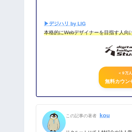
▶︎デジハリ by LIG
本格的にWebデザイナーを目指す人向
＜９万人
無料カウンセ
kou
この記事の著者