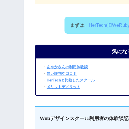
まずは、
HerTech(旧WeRuby
気にな
・
あやかさんの利用体験談
・
悪い評判や口コミ
・
HerTechと比較したスクール
・
メリットデメリット
Webデザインスクール利用者の体験談