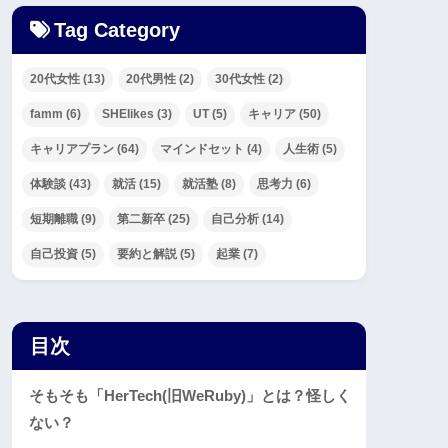
Tag Category
20代女性
(13)
20代男性
(2)
30代女性
(2)
famm
(6)
SHElikes
(3)
UT
(5)
キャリア
(50)
キャリアプラン
(64)
マインドセット
(4)
人生術
(5)
体験談
(43)
就活
(15)
就活塾
(8)
思考力
(6)
短期離職
(9)
第二新卒
(25)
自己分析
(14)
自己投資
(5)
要約と解説
(5)
起業
(7)
目次
そもそも「HerTech(旧WeRuby)」とは？怪しく
ない？