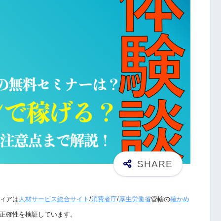
ィアは
人材サービス総合サイト
/
消費者庁
/
厚生労働省
管轄の
確かめ
正確性を検証しています。