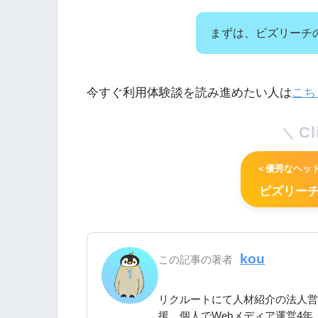
まずは、ビズリーチ
今すぐ利用体験談を読み進めたい人は
こち
Cl
＜優秀なヘッ
ビズリーチ
kou
この記事の著者
リクルートにて人材紹介の法人営業
援。個人でWebメディア運営4年