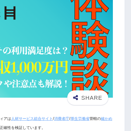
ィアは
人材サービス総合サイト
/
消費者庁
/
厚生労働省
管轄の
確かめ
正確性を検証しています。