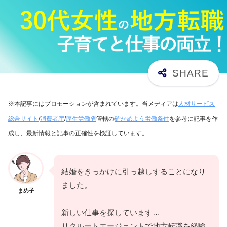
※本記事にはプロモーションが含まれています。当メディアは
人材サービス
総合サイト
/
消費者庁
/
厚生労働省
管轄の
確かめよう労働条件
を参考に記事を作
成し、最新情報と記事の正確性を検証しています。
結婚をきっかけに引っ越しすることになり
ました。
まめ子
新しい仕事を探しています…
リクルートエージェントで地方転職を経験