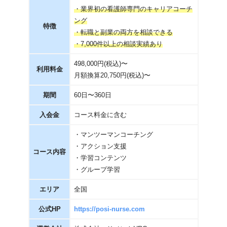
・業界初の看護師専門のキャリアコーチ
ング
特徴
・転職と副業の両方を相談できる
・7,000件以上の相談実績あり
498,000円(税込)〜
利用料金
月額換算20,750円(税込)〜
期間
60日〜360日
入会金
コース料金に含む
・マンツーマンコーチング
・アクション支援
コース内容
・学習コンテンツ
・グループ学習
エリア
全国
公式HP
https://posi-nurse.com