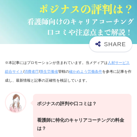
※本記事にはプロモーションが含まれています。当メディアは
人材サービス
総合サイト
/
消費者庁
/
厚生労働省
管轄の
確かめよう労働条件
を参考に記事を作
成し、最新情報と記事の正確性を検証しています。
ポジナスの評判や口コミは？
看護師に特化のキャリアコーチングの料金
は？