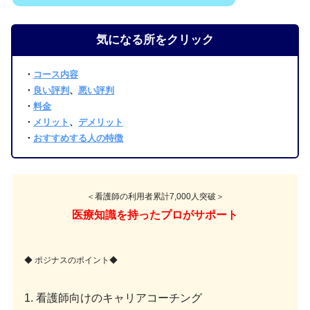
気になる所をクリック
・
コース内容
・
良い評判
、
悪い評判
・
料金
・
メリット
、
デメリット
・
おすすめする人の特徴
＜看護師の利用者累計7,000人突破＞
医療知識を持ったプロがサポート
◆ ポジナスのポイント◆
1. 看護師向けのキャリアコーチング