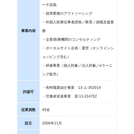
ーチ請負
・
採用業務のアウトソーシング
・外国人医療従事者誘致／教育／就職支援業
事業内容
務
・企業/医療機関のコンサルティング
・ポータルサイト企画・運営（オンラインシ
ョッピング含む）
・研修事業（個人対象／法人対象／eラーニ
ング販売）
・有料職業紹介事業 13-ユ-302014
許認可
・労働者派遣事業 派 13-314702
従業員数
45名
設立
2006年11月