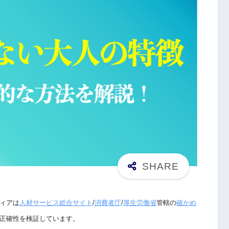
ィアは
人材サービス総合サイト
/
消費者庁
/
厚生労働省
管轄の
確かめ
正確性を検証しています。