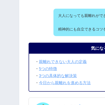
大人になっても親離れがで
精神的にも自立できるコツ
気にな
・
親離れできない大人の定義
・
5つの特徴
・
3つの具体的な解決策
・
今日から親離れを進める方法