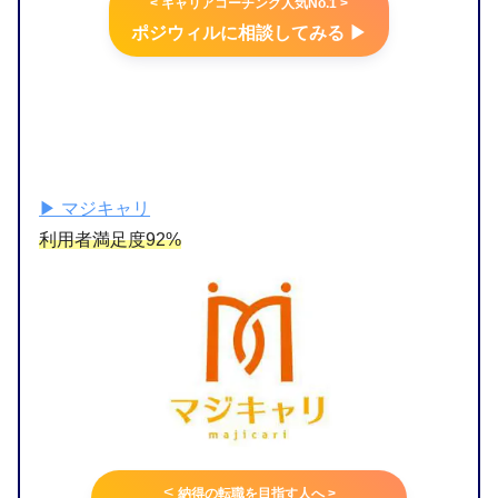
< キャリアコーチング人気No.1 >
ポジウィルに相談してみる ▶︎
▶︎ マジキャリ
利用者満足度92%
<
納得の転職を目指す人へ >