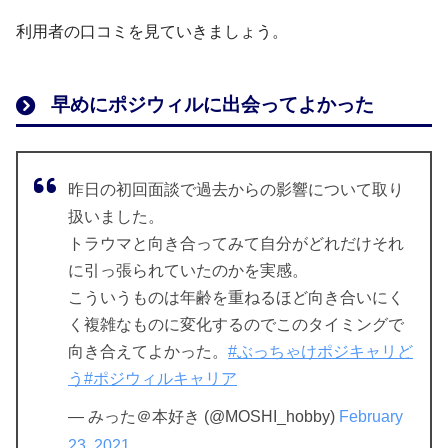
金井 芽衣
利用者の口コミを見ていきましょう。
代表取締役
X(旧ツイッター)は
こちら
設立
2017年8月21日
早めにポジウィルに出会ってよかった
会社HP
https://www.posiwill.co.jp
昨日の初回面談で過去からの影響について取り
横にスクロールできます⇨
扱いました。
トラウマと向き合ってみて自分がどれだけそれ
に引っ張られていたのかを実感。
こういうものは年齢を重ねるほど向き合いにく
く複雑なものに変化するのでこのタイミングで
向き合えてよかった。
#ぶっちゃけポジキャリど
う
#ポジウィルキャリア
— みった＠本好き (@MOSHI_hobby)
February
23, 2021