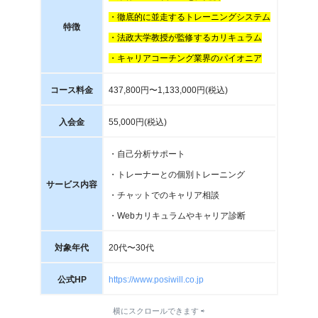
・徹底的に並走するトレーニングシステム
特徴
・法政大学教授が監修するカリキュラム
・キャリアコーチング業界のパイオニア
コース料金
43
7
,800
円〜1,133,000円(税込)
入会金
55,000円(税込)
・自己分析サポート
・トレーナーとの個別トレーニング
サービス内容
・チャットでのキャリア相談
・Webカリキュラムやキャリア診断
対象年代
20代〜30代
公式HP
https://www.posiwill.co.jp
横にスクロールできます ⇨