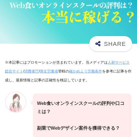
※本記事にはプロモーションが含まれています。当メディアは
人材サービス
総合サイト
/
消費者庁
/
厚生労働省
管轄の
確かめよう労働条件
を参考に記事を作
成し、最新情報と記事の正確性を検証しています。
Web食いオンラインスクールの評判や口コ
ミは？
副業でWebデザイン案件を獲得できる？