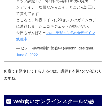
ョップ課題1で、5回目の添削訂正後の提出…ノ
ンデザイナーな僕だからこそ、とことん訂正し
て貰えてます
ところで、昨夜トイレに20センチのガチムカデ
に遭遇しました…ゴキジェットが効かない…
今日もがんばろ〜
#webデザイン
#webデザイン
勉強中
— ヒデト@web制作勉強中 (@nonn_designer)
June 8, 2022
何度でも添削してもらえるのは、講師も本気なのが伝わり
ますね。
Web食いオンラインスクールの悪