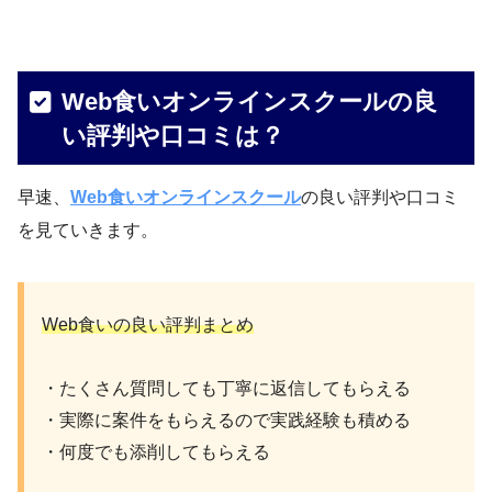
23名
従業員数
（業務委託スタッフ含む｜2022年7月時点）
Web食いオンラインスクールの良
会社HP
https://inakade-it.co.jp/#company
い評判や口コミは？
横にスクロールできます⇨
早速、
Web食いオンラインスクール
の良い評判や口コミ
を見ていきます。
Web食いの良い評判まとめ
・たくさん質問しても丁寧に返信してもらえる
・実際に案件をもらえるので実践経験も積める
・何度でも添削してもらえる