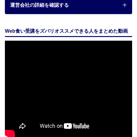
運営会社の詳細を確認する
Web食い受講をズバリオススメできる人をまとめた動画
会社名
株式会社田舎でIT
千葉県佐倉市上志津1656-18
所在地
コーヨービル202
設立
2018年2月5日
・ウェブサイトの制作及び運営
・セミナーの企画及び運営
事業内容
・ITに関するコンサルティング
・ビジネスマッチングに関する業務
・前各号に付帯関連する一切の事業
代表取締役
松崎 航