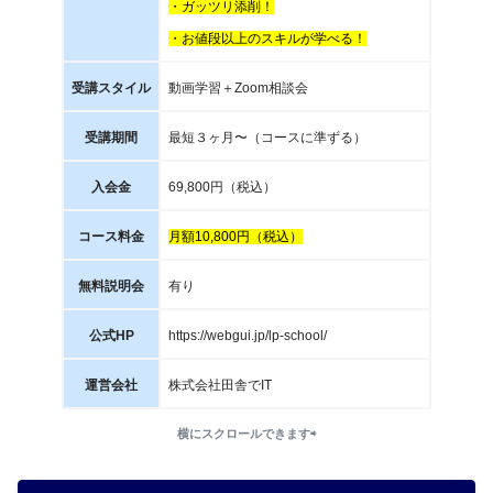
・ガッツリ添削！
・お値段以上のスキルが学べる！
受講スタイル
動画学習＋Zoom相談会
受講期間
最短３ヶ月〜（コースに準ずる）
入会金
69,800円（税込）
コース料金
月額10,800円（税込）
無料説明会
有り
公式HP
https://webgui.jp/lp-school/
運営会社
株式会社田舎でIT
横にスクロールできます⇨