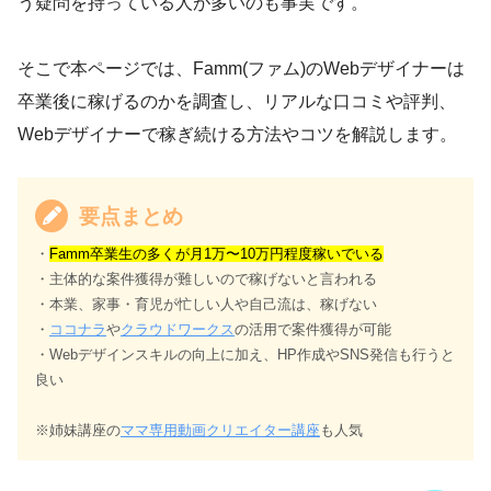
う疑問を持っている人が多いのも事実です。
そこで本ページでは、Famm(ファム)のWebデザイナーは
卒業後に稼げるのかを調査し、リアルな口コミや評判、
Webデザイナーで稼ぎ続ける方法やコツを解説します。
要点まとめ
・
Famm卒業生の多くが月1万〜10万円程度稼いでいる
・主体的な案件獲得が難しいので稼げないと言われる
・本業、家事・育児が忙しい人や自己流は、稼げない
・
ココナラ
や
クラウドワークス
の活用で案件獲得が可能
・Webデザインスキルの向上に加え、HP作成やSNS発信も行うと
良い
※姉妹講座の
ママ専用動画クリエイター講座
も人気