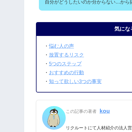
自分がどうしたいのか分からない…から
気にな
・
悩む人の声
・
放置するリスク
・
5つのステップ
・
おすすめの行動
・
知って欲しい3つの事実
kou
この記事の著者
リクルートにて人材紹介の法人営業