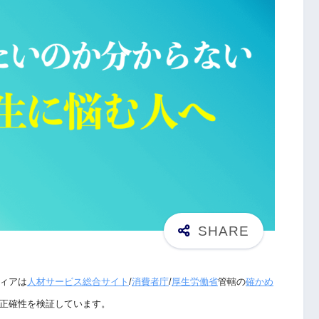
ィアは
人材サービス総合サイト
/
消費者庁
/
厚生労働省
管轄の
確かめ
正確性を検証しています。